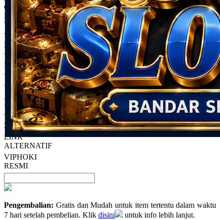
Read
Only
%1
left
13
HT OFFICIAL
Reviews.
VIPHOKI
Tautan
halaman
VIPHOKI
yang
LOGIN
sama.
VIPHOKI
DAFTAR
VIPHOKI LINK
VIPHOKI LINK
ALTERNATIF
VIPHOKI
TERPOPULER
2026
LINK
ALTERNATIF
VIPHOKI
RESMI
Pengembalian:
Gratis dan Mudah untuk item tertentu dalam waktu
7 hari setelah pembelian. Klik
disini
untuk info lebih lanjut.