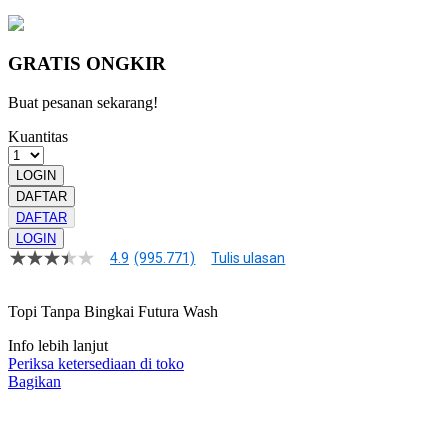
GRATIS ONGKIR
Buat pesanan sekarang!
Kuantitas
LOGIN
DAFTAR
DAFTAR
LOGIN
4.9
(995.771)
Tulis ulasan
4.9
dari
5
Topi Tanpa Bingkai Futura Wash
bintang,
nilai
rating
Info lebih lanjut
rata-
Periksa ketersediaan di toko
rata.
Bagikan
Read
13
Reviews.
Tautan